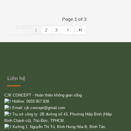
Page 1 of 3
1
2
3
navigate_next
skip_next
Liên hệ
CJK CONCEPT - Hoàn thiện không gian sống
Hotline: 0933.957.838
Email:
cjk.concept@gmail.com
Trụ sở công ty: 2B đường số 43, Phường Hiệp Bình (Hiệp
Bình Chánh cũ), Thủ Đức, TPHCM.
Xưởng 1: Nguyễn Thị Tú, Bình Hưng Hòa B, Bình Tân,